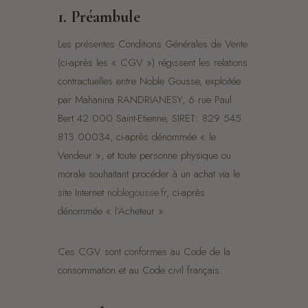
1. Préambule
Les présentes Conditions Générales de Vente
(ci-après les « CGV ») régissent les relations
contractuelles entre Noble Gousse, exploitée
par Mahanina RANDRIANESY, 6 rue Paul
Bert 42 000 Saint-Etienne, SIRET: 829 545
813 00034, ci-après dénommée « le
Vendeur », et toute personne physique ou
morale souhaitant procéder à un achat via le
site Internet
noblegousse.fr
, ci-après
dénommée « l’Acheteur ».
Ces CGV sont conformes au Code de la
consommation et au Code civil français.