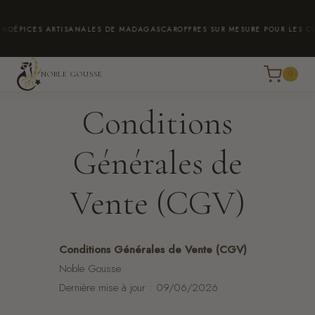
Aller
au
PICES ARTISANALES DE MADAGASCAR
OFFRES SUR MESURE POUR LES CE
PAIE
contenu
0
NOBLE GOUSSE
Conditions
Générales de
Vente (CGV)
Conditions Générales de Vente (CGV)
Noble Gousse
Dernière mise à jour : 09/06/2026