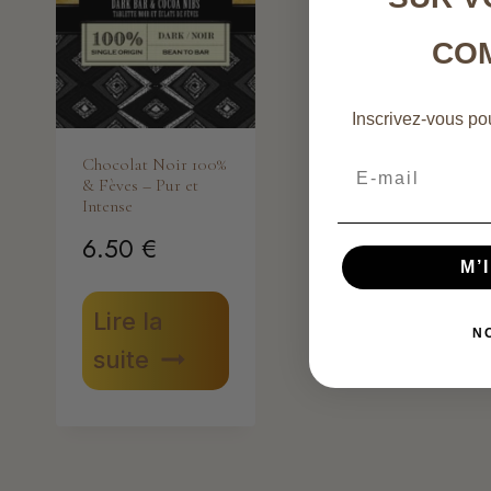
CO
Inscrivez-vous pou
Chocolat Noir 100%
Email
& Fèves – Pur et
Intense
6.50
€
M’
Lire la
N
suite