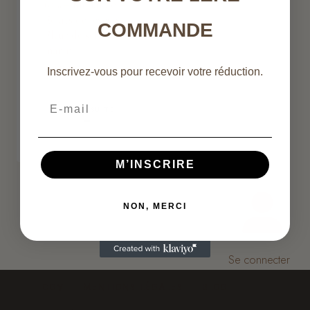
63% – Menakao –
Éclats de fèves &
COMMANDE
Fleur de sel
marin
6.50
€
Inscrivez-vous pour recevoir votre réduction.
Email
LIRE LA SUITE
M’INSCRIRE
NON, MERCI
Se connecter
CGV
MENTIONS LÉGALES
BLOG