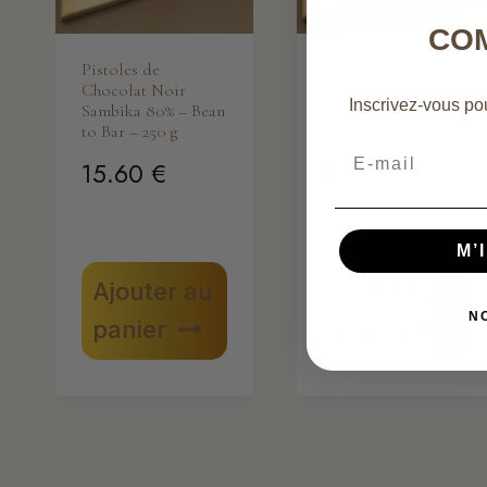
CO
Pistoles de
Pistoles de
Chocolat Noir
Chocolat Noir
Inscrivez-vous pou
Sambika 80% – Bean
Sambika 70% – Bean
to Bar – 250 g
to Bar – 250 g
Email
15.60
€
15.60
€
M’
Ajouter au
Ajouter au
N
panier
panier