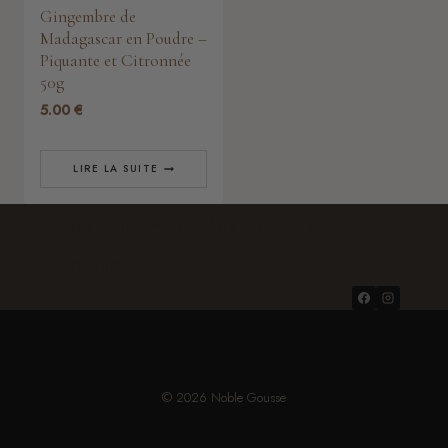
Gingembre de
Madagascar en Poudre –
Piquante et Citronnée
50g
5.00
€
LIRE LA SUITE
CGV
MENTIONS LÉGALES
BLOG
CONTACT
© 2026 Noble Gousse