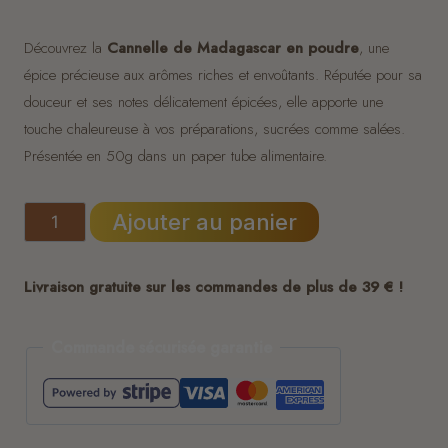
Découvrez la
Cannelle de Madagascar en poudre
, une
épice précieuse aux arômes riches et envoûtants. Réputée pour sa
douceur et ses notes délicatement épicées, elle apporte une
touche chaleureuse à vos préparations, sucrées comme salées.
Présentée en 50g dans un paper tube alimentaire.
quantité
Ajouter au panier
de
Cannelle
Livraison gratuite sur les commandes de plus de 39 € !
de
Madagascar
Commande sécurisée garantie
en
Poudre
–
100%