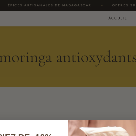
ÉPICES ARTISANALES DE MADAGASCAR
OFFRES SUR 
ACCUEIL
moringa antioxydant