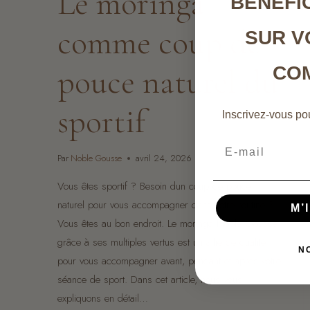
Le moringa
BÉNÉFIC
comme coup de
SUR V
pouce naturel du
CO
sportif
Inscrivez-vous pou
Email
Par
Noble Gousse
avril 24, 2026
Vous êtes sportif ? Besoin dun coup de pouce
naturel pour vous accompagner dans votre routine ?
M’
Vous êtes au bon endroit. Le moringa Noble Gousse
grâce à ses multiples vertus est un allié de qualité
N
pour vous accompagner avant, pendant et après votre
séance de sport. Dans cet article, nous vous
expliquons en détail…