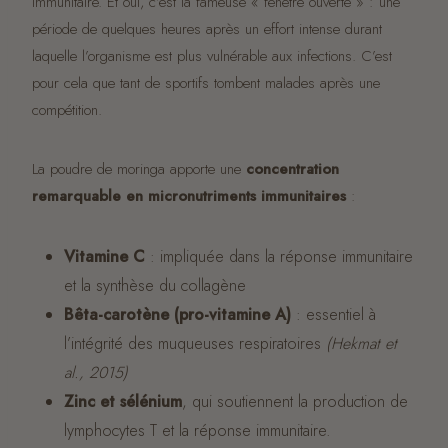
immunitaire. Et oui, c’est la fameuse « fenêtre ouverte » : une
période de quelques heures après un effort intense durant
laquelle l’organisme est plus vulnérable aux infections. C’est
pour cela que tant de sportifs tombent malades après une
compétition.
La poudre de moringa apporte une
concentration
remarquable en micronutriments immunitaires
:
Vitamine C
: impliquée dans la réponse immunitaire
et la synthèse du collagène
Bêta-carotène (pro-vitamine A)
: essentiel à
l’intégrité des muqueuses respiratoires
(Hekmat et
al., 2015)
Zinc et sélénium
, qui soutiennent la production de
lymphocytes T et la réponse immunitaire.