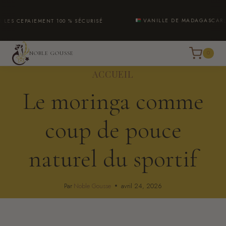
Aller
au
VANILLE DE MADAGASCAR
PAIEMENT 100 % SÉCURISÉ
LIVRAISO
contenu
0
NOBLE GOUSSE
ACCUEIL
Le moringa comme
coup de pouce
naturel du sportif
Par
Noble Gousse
avril 24, 2026