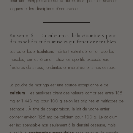
pour une énergie stable sur la durée, idéal pour les séances
longues et les disciplines d’endurance.
Raison n°6 — Du calcium et de la vitamine K pour
des os solides et des muscles qui fonctionnent bien
Les os et les articulations méritent autant d’attention que les
muscles, particulièrement chez les sportifs exposés aux
fractures de stress, tendinites et microtraumatismes osseux.
La poudre de moringa est une source exceptionnelle de
calcium
: les analyses citent des valeurs comprises entre 185
mg et 1 443 mg pour 100 g selon les origines et méthodes de
séchage . À titre de comparaison, le lait de vache entier
contient environ 125 mg de calcium pour 100 g. Le calcium
est indispensable non seulement à la densité osseuse, mais
aussi à la
contraction musculaire
sans calcium, le muscle