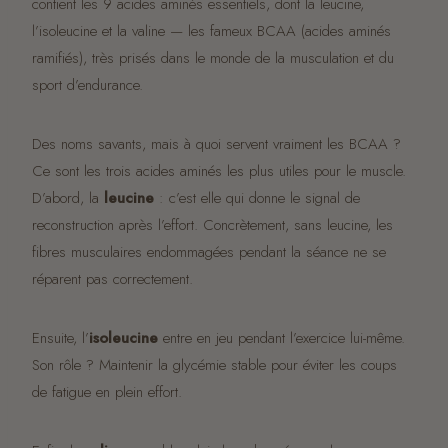
contient les 9 acides aminés essentiels, dont la leucine,
l’isoleucine et la valine — les fameux BCAA (acides aminés
ramifiés), très prisés dans le monde de la musculation et du
sport d’endurance.
Des noms savants, mais à quoi servent vraiment les BCAA ?
Ce sont les trois acides aminés les plus utiles pour le muscle.
D’abord, la
leucine
: c’est elle qui donne le signal de
reconstruction après l’effort. Concrètement, sans leucine, les
fibres musculaires endommagées pendant la séance ne se
réparent pas correctement.
Ensuite, l’
isoleucine
entre en jeu pendant l’exercice lui-même.
Son rôle ? Maintenir la glycémie stable pour éviter les coups
de fatigue en plein effort.