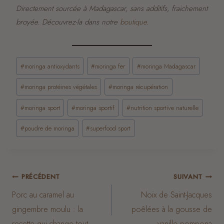
Directement sourcée à Madagascar, sans additifs, fraichement
broyée. Découvrez-la dans notre
boutique
.
Étiquettes
#
moringa antioxydants
#
moringa fer
#
moringa Madagascar
de
#
moringa protéines végétales
#
moringa récupération
la
publication :
#
moringa sport
#
moringa sportif
#
nutrition sportive naturelle
#
poudre de moringa
#
superfood sport
Navigation
PRÉCÉDENT
SUIVANT
Porc au caramel au
Noix de Saint-Jacques
de
gingembre moulu : la
poêlées à la gousse de
recette qui change tout
vanille pompona