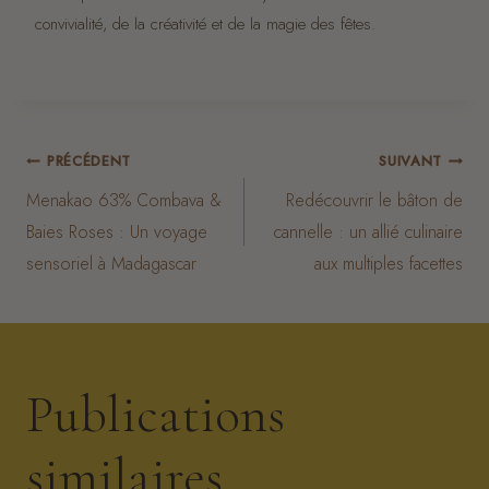
convivialité, de la créativité et de la magie des fêtes.
Navigation
PRÉCÉDENT
SUIVANT
Menakao 63% Combava &
Redécouvrir le bâton de
de
Baies Roses : Un voyage
cannelle : un allié culinaire
sensoriel à Madagascar
aux multiples facettes
l’article
Publications
similaires