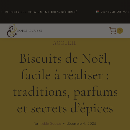
Aller
au
VANILLE DE MADAGA
 POUR LES CE
PAIEMENT 100 % SÉCURISÉ
contenu
0
NOBLE GOUSSE
ACCUEIL
Biscuits de Noël,
facile à réaliser :
traditions, parfums
et secrets d’épices
Par
Noble Gousse
décembre 4, 2025