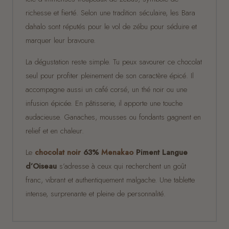
richesse et fierté. Selon une tradition séculaire, les Bara
dahalo sont réputés pour le vol de zébu pour séduire et
marquer leur bravoure.
La dégustation reste simple. Tu peux savourer ce chocolat
seul pour profiter pleinement de son caractère épicé. Il
accompagne aussi un café corsé, un thé noir ou une
infusion épicée. En pâtisserie, il apporte une touche
audacieuse. Ganaches, mousses ou fondants gagnent en
relief et en chaleur.
Le
chocolat noir
63%
Menakao
Piment Langue
d’Oiseau
s’adresse à ceux qui recherchent un goût
franc, vibrant et authentiquement malgache. Une tablette
intense, surprenante et pleine de personnalité.