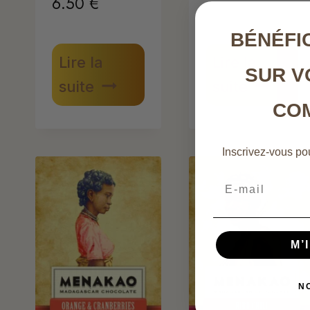
6.50
€
BÉNÉFIC
Lire la
Lire la
SUR V
suite
suite
CO
Inscrivez-vous pou
Email
M’
N