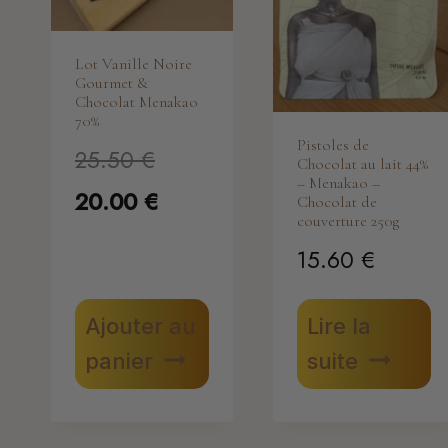
Lot Vanille Noire
Gourmet &
Chocolat Menakao
70%
Pistoles de
Le
25.50
€
Chocolat au lait 44%
– Menakao –
prix
Le
20.00
€
Chocolat de
couverture 250g
initial
prix
15.60
€
était :
actuel
25.50 €.
est :
Ajouter au
Lire la
panier
suite
20.00 €.