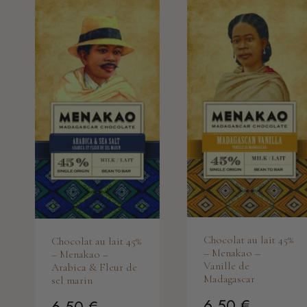
Chocolat au lait 45%
Chocolat au lait 45%
– Menakao –
– Menakao –
Vanille de
Arabica & Fleur de
Madagascar
sel marin
6.50
€
6.50
€