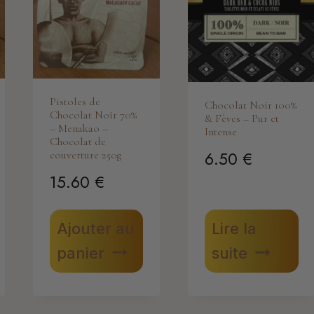
Pistoles de
Chocolat Noir 100%
Chocolat Noir 70%
& Fèves – Pur et
– Menakao –
Intense
Chocolat de
6.50
€
couverture 250g
15.60
€
Ajouter au
Lire la
panier
suite