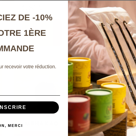
6.50
€
6.50
€
IEZ DE -10%
Lire la
Lire la
OTRE 1ÈRE
suite
suite
MMANDE
r recevoir votre réduction.
INSCRIRE
ON, MERCI