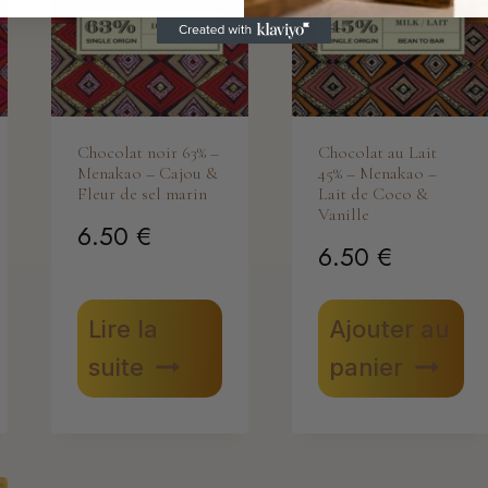
Chocolat noir 63% –
Chocolat au Lait
Menakao – Cajou &
45% – Menakao –
Fleur de sel marin
Lait de Coco &
Vanille
6.50
€
6.50
€
Lire la
Ajouter au
suite
panier