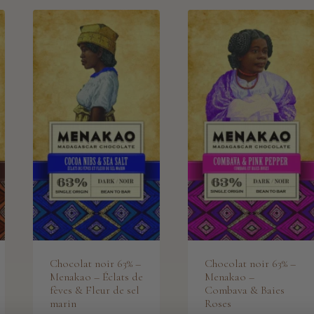
Chocolat noir 63% –
Chocolat noir 63% –
Menakao – Éclats de
Menakao –
fèves & Fleur de sel
Combava & Baies
marin
Roses