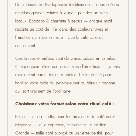
Deux tasses de Madagascar traditionnelles, deux scènes
NON, MERCI
de Madagascar peintes à la main par des artisans
locaux. Baobabs & charrette à zébus — chaque motif
raconte un bout de l’île, dans des couleurs vives et
franches qui réveillent autant que le café qu’elles
contiennent.
Ces tasses émaillées sont de vraies pièces artisanales.
Chaque exemplaire sort des mains d’un artisan — jamais
exactement pareil, toujours unique. Un lot pensé pour
habiller votre table du petit-déjeuner ou faire un cadeau
qui sort vraiment de l’ordinaire.
Choisissez votre format selon votre rituel café :
Petite — taille ristretto, pour les amateurs de café serré
Moyenne — taille expresso, le format du quotidien
Grande — taille café allongé ou un verre de thé, pour