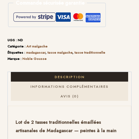
Commande sécurisée garantie
tasses
traditionnelles
-
BÉNÉFICIEZ DE -10%
grand
UGS :
ND
modèle
SUR VOTRE 1ÈRE
Catégorie :
Art malgache
Étiquettes :
madagascar
,
tasse malgache
,
tasse traditionnelle
Marque :
Noble Gousse
COMMANDE
DESCRIPTION
Inscrivez-vous pour recevoir votre réduction.
INFORMATIONS COMPLÉMENTAIRES
Email
AVIS (0)
Lot de 2 tasses traditionnelles émaillées
M’INSCRIRE
artisanales de Madagascar — peintes à la main