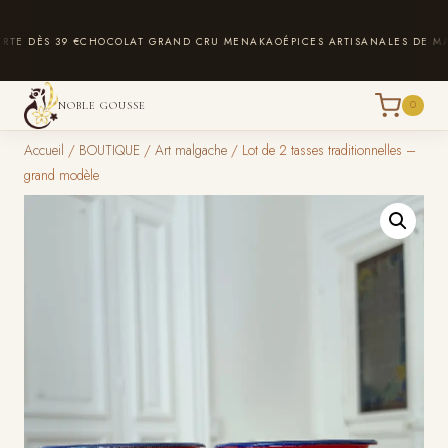
Aller
au
DÈS 39 €
CHOCOLAT GRAND CRU MENAKAO
ÉPICES ARTISANALES DE MADA
contenu
0
NOBLE GOUSSE
Accueil
/
BOUTIQUE
/
Art malgache
/
Lot de 2 tasses traditionnelles –
grand modèle