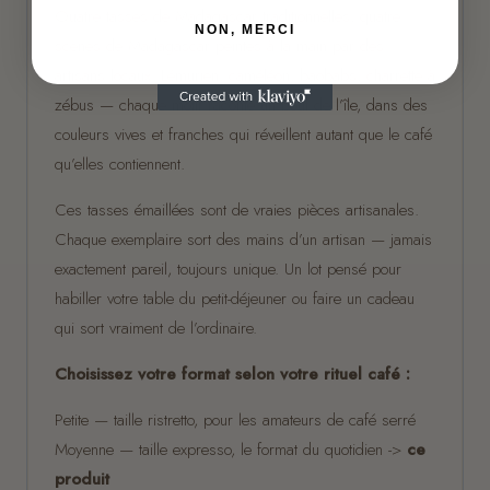
Quatre tasses de Madagascar traditionnelles, quatre
NON, MERCI
scènes de Madagascar peintes à la main par des
artisans locaux. Lémurien, caméléon, baobabs, charrette à
zébus — chaque motif raconte un bout de l’île, dans des
couleurs vives et franches qui réveillent autant que le café
qu’elles contiennent.
Ces tasses émaillées sont de vraies pièces artisanales.
Chaque exemplaire sort des mains d’un artisan — jamais
exactement pareil, toujours unique. Un lot pensé pour
habiller votre table du petit-déjeuner ou faire un cadeau
qui sort vraiment de l’ordinaire.
Choisissez votre format selon votre rituel café :
Petite — taille ristretto, pour les amateurs de café serré
Moyenne — taille expresso, le format du quotidien ->
ce
produit