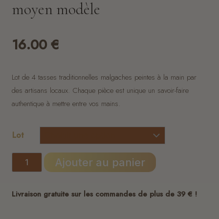
moyen modèle
16.00
€
Lot de 4 tasses traditionnelles malgaches peintes à la main par
des artisans locaux. Chaque pièce est unique un savoir-faire
authentique à mettre entre vos mains.
Lot
quantité
Ajouter au panier
de
Lot
Livraison gratuite sur les commandes de plus de 39 € !
de
4