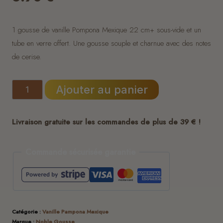
1 gousse de vanille Pompona Mexique 22 cm+ sous-vide et un
tube en verre offert. Une gousse souple et charnue avec des notes
de cerise.
quantité
Ajouter au panier
de
1
Livraison gratuite sur les commandes de plus de 39 € !
gousse
-
Commande sécurisée garantie
Vanille
Pompona
Mexique
22
Catégorie :
Vanille Pampona Mexique
cm+
Marque :
Noble Gousse