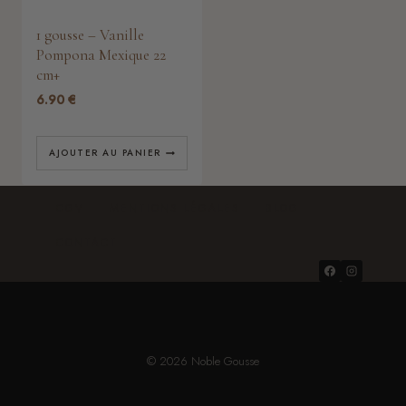
1 gousse – Vanille
Pompona Mexique 22
cm+
6.90
€
AJOUTER AU PANIER
CGV
MENTIONS LÉGALES
BLOG
CONTACT
© 2026 Noble Gousse