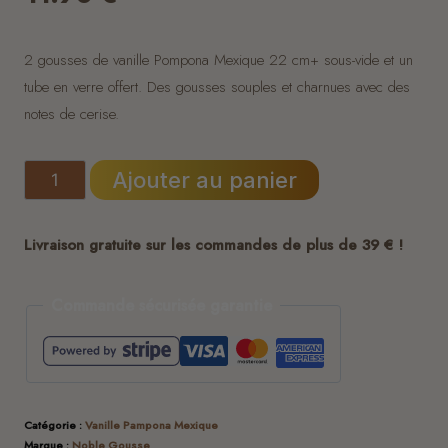
2 gousses de vanille Pompona Mexique 22 cm+ sous-vide et un
tube en verre offert. Des gousses souples et charnues avec des
notes de cerise.
quantité
Ajouter au panier
de
Gousses
Livraison gratuite sur les commandes de plus de 39 € !
Vanille
Pompona
Commande sécurisée garantie
Mexique
22
cm+
(
Catégorie :
Vanille Pampona Mexique
2
Marque :
Noble Gousse