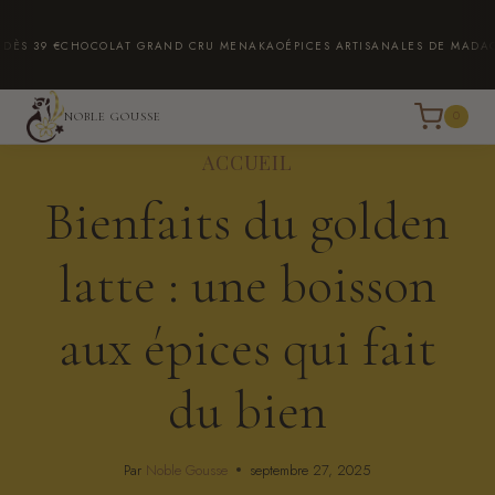
Aller
au
9 €
CHOCOLAT GRAND CRU MENAKAO
ÉPICES ARTISANALES DE MADAGASCA
contenu
0
NOBLE GOUSSE
ACCUEIL
Bienfaits du golden
latte : une boisson
aux épices qui fait
du bien
Par
Noble Gousse
septembre 27, 2025