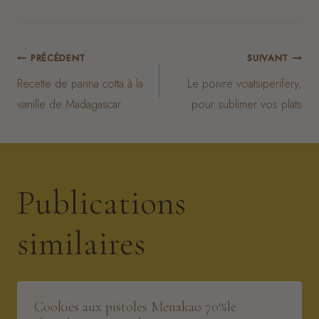
Navigation
PRÉCÉDENT
SUIVANT
Recette de panna cotta à la
Le poivre voatsiperifery,
de
vanille de Madagascar
pour sublimer vos plats
l’article
Publications
similaires
Cookies aux pistoles Menakao 70%le