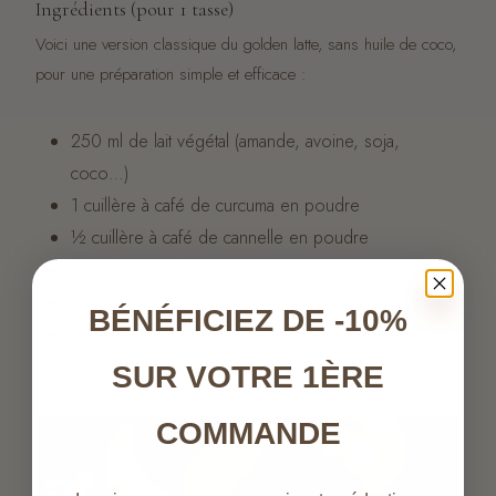
Ingrédients (pour 1 tasse)
Voici une version classique du golden latte, sans huile de coco,
pour une préparation simple et efficace :
250 ml de lait végétal (amande, avoine, soja,
coco…)
1 cuillère à café de curcuma en poudre
½ cuillère à café de cannelle en poudre
½ cuillère à café de gingembre en poudre
1 pincée de poivre noir
BÉNÉFICIEZ DE -10%
1 cuillère à café de miel ou de sirop d’érable
(facultatif)
SUR VOTRE 1ÈRE
COMMANDE