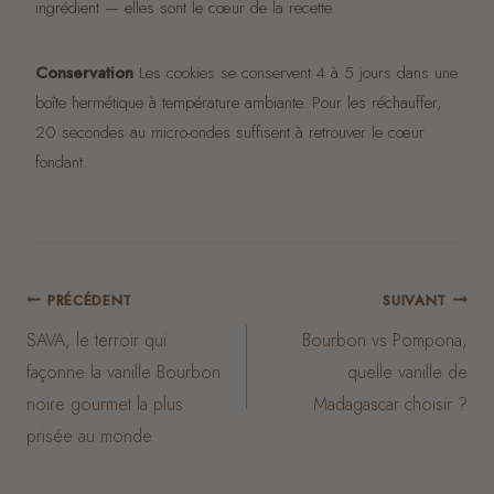
ingrédient — elles sont le cœur de la recette.
Conservation
Les cookies se conservent 4 à 5 jours dans une
boîte hermétique à température ambiante. Pour les réchauffer,
20 secondes au micro-ondes suffisent à retrouver le cœur
fondant.
Navigation
PRÉCÉDENT
SUIVANT
SAVA, le terroir qui
Bourbon vs Pompona,
de
façonne la vanille Bourbon
quelle vanille de
noire gourmet la plus
Madagascar choisir ?
l’article
prisée au monde