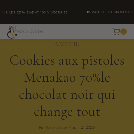
Aller
au
VANILLE DE MADAGASCAR
E
PAIEMENT 100 % SÉCURISÉ
LIVRAIS
contenu
0
NOBLE GOUSSE
ACCUEIL
Cookies aux pistoles
Menakao 70%le
chocolat noir qui
change tout
Par
Noble Gousse
avril 2, 2026