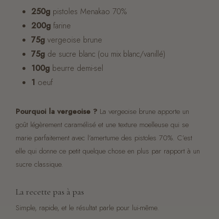
250g
pistoles Menakao 70%
200g
farine
75g
vergeoise brune
75g
de sucre blanc (ou mix blanc/vanillé)
100g
beurre demi-sel
1
oeuf
Pourquoi la vergeoise ?
La vergeoise brune apporte un
goût légèrement caramélisé et une texture moelleuse qui se
marie parfaitement avec l’amertume des pistoles 70%. C’est
elle qui donne ce petit quelque chose en plus par rapport à un
sucre classique.
La recette pas à pas
Simple, rapide, et le résultat parle pour lui-même.