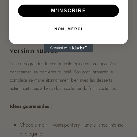
Astuce : Utilisez un moulin à poivre de qualité pour
M’INSCRIRE
préserver la finesse des arômes.
NON, MERCI
Des accords inattendus : en
version sucrée
L’une des grandes forces de cette épice est sa capacité à
transcender les frontières du salé. Son profil aromatique
complexe se marie étonnamment bien avec les desserts,
notamment ceux à base de chocolat ou de fruits exotiques.
Idées gourmandes :
Chocolat noir + voatsiperifery : une alliance intense
et élégante