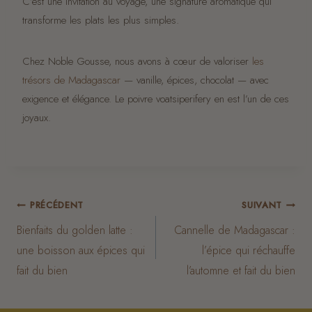
C’est une invitation au voyage, une signature aromatique qui
transforme les plats les plus simples.
Chez Noble Gousse, nous avons à cœur de valoriser
les
trésors de Madagascar
— vanille, épices, chocolat — avec
exigence et élégance. Le poivre voatsiperifery en est l’un de ces
joyaux.
Navigation
PRÉCÉDENT
SUIVANT
Bienfaits du golden latte :
Cannelle de Madagascar :
de
une boisson aux épices qui
l’épice qui réchauffe
fait du bien
l’automne et fait du bien
l’article