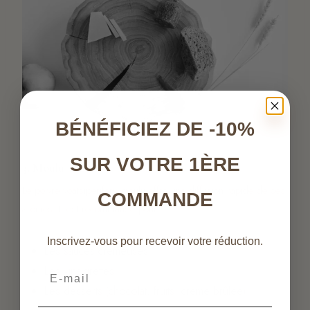
BÉNÉFICIEZ DE -10%
SUR VOTRE 1ÈRE
3. Moulu
Le poivre voatsiperifery moulu offre une diffusion rapide de ses
COMMANDE
arômes. Il est recommandé pour :
Inscrivez-vous pour recevoir votre réduction.
Les sauces crémeuses
Les vinaigrettes
Email
Les desserts (chocolat, fruits, crème brûlée)