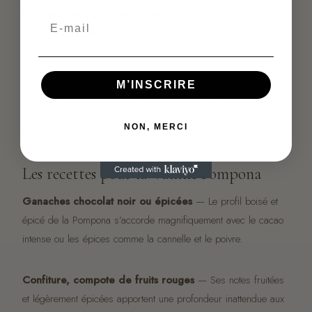
Pâte sablée, shortbread, biscuits
— Les notes beurrées
Email
s’harmonisent naturellement avec les pâtes riches en matière
grasse. Un classique indémodable.
M’INSCRIRE
Crème pâtissière classique
— Pour les préparations qui
doivent rester neutres et fondantes (Paris-Brest, millefeuille), la
Bourbon est la valeur sûre.
NON, MERCI
Les recettes pour la Vanille Pompona
Ganaches chocolat noir ou épicées
— Le profil boisé et
épicé de la Pompona s’accorde magnifiquement avec le cacao
intense ou les épices comme la cannelle et le poivre.
Confiture, compote de fruits rouges
— Ses notes fruitées
et légèrement épicées apportent une profondeur inattendue aux