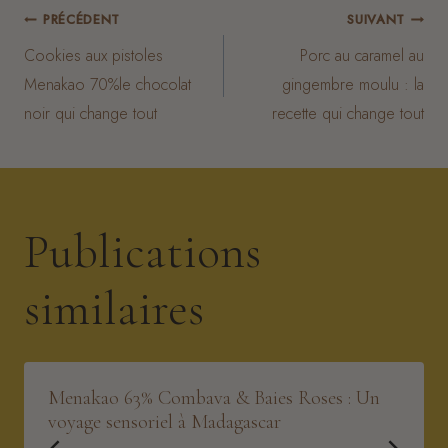
Navigation
PRÉCÉDENT
SUIVANT
Cookies aux pistoles
Porc au caramel au
de
Menakao 70%le chocolat
gingembre moulu : la
noir qui change tout
recette qui change tout
l’article
Publications
similaires
Menakao 63% Combava & Baies Roses : Un
voyage sensoriel à Madagascar