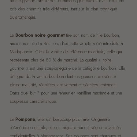
même grande famille des orchidées grimpantes mais elles ont
pris des chemins très différents, tant sur le plan botanique
qu’aromatique.
La
Bourbon noire gourmet
tire son nom de l’île Bourbon,
ancien nom de La Réunion, d’où cette variété a été introduite à
Madagascar. C’est la vanille de référence mondiale, celle qui
représente plus de 80 % du marché. La qualité « noire
gourmet » est une sous-catégorie de la catégorie bourbon. Elle
désigne de la vanille bourbon dont les gousses arrivées à
pleine maturité, récoltées tardivement et séchées lentement.
Dans quel but ? pour une teneur en vanilline maximale et une
souplesse caractéristique.
La
Pompona
, elle, est beaucoup plus rare. Originaire
d’Amérique centrale, elle est aujourd’hui cultivée en quantités
confidentielles à Madagascar. Ses gousses sont charnues et