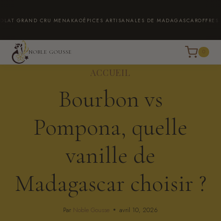
Aller
au
RAND CRU MENAKAO
ÉPICES ARTISANALES DE MADAGASCAR
OFFRES SUR MES
contenu
0
NOBLE GOUSSE
ACCUEIL
Bourbon vs
Pompona, quelle
vanille de
Madagascar choisir ?
Par
Noble Gousse
avril 10, 2026