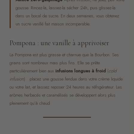
gousse. Rincez-la, laissez-la sécher 24h, puis glissez-la
dans un bocal de sucre. En deux semaines, vous obtenez
un sucre vanillé fait maison incomparable.
Pompona : une vanille à apprivoiser
La Pompona est plus grasse et charnue que la Bourbon. Ses
grains sont nombreux mais plus fins. Elle se prête
particulièrement bien aux
infusions longues à froid
(
cold
infusion
) : placez une gousse fendue dans votre crème liquide
ou votre lait, et laissez reposer 24 heures au réfrigérateur. Les
arômes herbacés et caramélisés se développent alors plus
pleinement qu’à chaud.