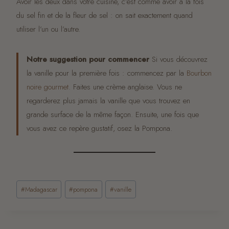
Avoir les deux dans votre cuisine, c’est comme avoir à la fois
du sel fin et de la fleur de sel : on sait exactement quand
utiliser l’un ou l’autre.
Notre suggestion pour commencer
Si vous découvrez
la vanille pour la première fois : commencez par la
Bourbon
noire gourmet
. Faites une crème anglaise. Vous ne
regarderez plus jamais la vanille que vous trouvez en
grande surface de la même façon. Ensuite, une fois que
vous avez ce repère gustatif, osez la Pompona.
Étiquettes
#
Madagascar
#
pompona
#
vanille
de
la
publication :