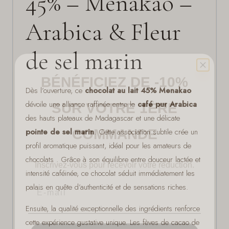
45% – Menakao –
Arabica & Fleur
de sel marin
BÉNÉFICIEZ DE -10%
SUR VOTRE 1ÈRE
Dès l’ouverture, ce
chocolat au lait 45% Menakao
dévoile une alliance raffinée entre le
café pur Arabica
COMMANDE
des hauts plateaux de Madagascar et une délicate
pointe de sel marin
. Cette association subtile crée un
profil aromatique puissant, idéal pour les amateurs de
Inscrivez-vous pour recevoir votre réduction.
chocolats . Grâce à son équilibre entre douceur lactée et
Email
intensité caféinée, ce chocolat séduit immédiatement les
palais en quête d’authenticité et de sensations riches.
Ensuite, la qualité exceptionnelle des ingrédients renforce
M’INSCRIRE
cette expérience gustative unique. Les fèves de cacao de