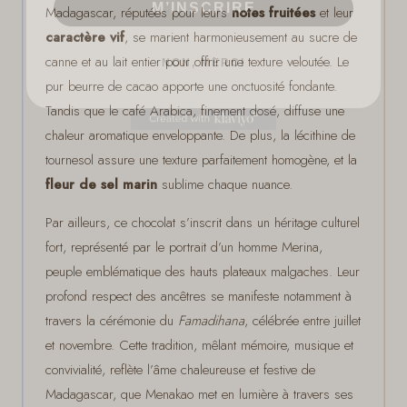
Madagascar, réputées pour leurs
notes fruitées
et leur
caractère vif
, se marient harmonieusement au sucre de
NON, MERCI
canne et au lait entier pour offrir une texture veloutée. Le
pur beurre de cacao apporte une onctuosité fondante.
Tandis que le café Arabica, finement dosé, diffuse une
chaleur aromatique enveloppante. De plus, la lécithine de
tournesol assure une texture parfaitement homogène, et la
fleur de sel marin
sublime chaque nuance.
Par ailleurs, ce chocolat s’inscrit dans un héritage culturel
fort, représenté par le portrait d’un homme Merina,
peuple emblématique des hauts plateaux malgaches. Leur
profond respect des ancêtres se manifeste notamment à
travers la cérémonie du
Famadihana
, célébrée entre juillet
et novembre. Cette tradition, mêlant mémoire, musique et
convivialité, reflète l’âme chaleureuse et festive de
Madagascar, que Menakao met en lumière à travers ses