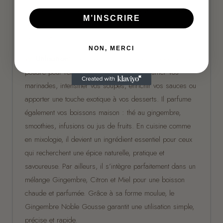
un goût authentique et une intensité aromatique idéale
M’INSCRIRE
pour la cuisine du quotidien comme pour les préparations
plus créatives.
NON, MERCI
Utilisation:
Vous pouvez utiliser notre gingembre en
poudre pour relever vos plats épicés, parfumer vos
marinades, intensifier vos soupes, enrichir vos sauces ou
apporter une touche exotique à vos desserts. Il parfume
également vos boissons maison : thé au gingembre,
smoothies, infusions ou jus de fruits. En cuisine comme
en mixologie, il devient un ingrédient essentiel pour ceux
qui recherchent une épice naturelle, pratique et
savoureuse. Par ailleurs, il s’intègre parfaitement dans un
mélange Gingembre, Citron et Miel pour une boisson
chaude et parfumée. Grâce à sa forme moulue, le
Gingembre Noble Gousse garantit une utilisation simple,
précise et rapide.